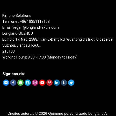
About
Kimono Solutions
Telefone : +86 18351113158
Email: regan@longlandtextile.com
Longland-SUZHOU
Edifício 17, Não. 2588,
Tian-E-Dang Rd
,
Wuzhong district
, Cidade de
Suzhou,
Jiangsu
,
P.R.C
.
215103
Working Hours
: 8:30 -17:30 (
Monday to Friday
)
Siga-nos via:
Direitos autorais © 2026
Quimono personalizado
Longland All