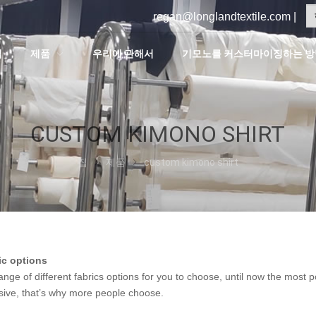
regan@longlandtextile.com |
집
제품
우리에 관해서
기모노를 커스터마이징하는 방
CUSTOM KIMONO SHIRT
집
제품
custom kimono shirt
ic options
ange of different fabrics options for you to choose
,
until now the most po
sive
,
that’s why more people choose
.