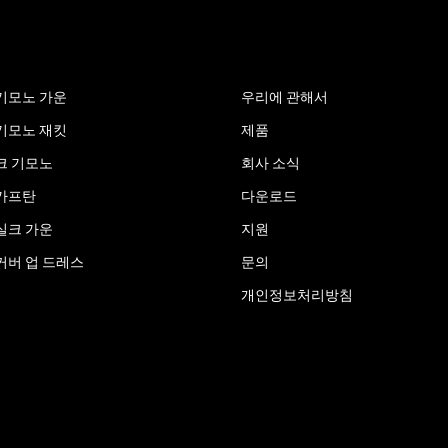
빠른 링크
기모노 가운
우리에 관해서
기모노 재킷
제품
크 기모노
회사 소식
카프탄
다운로드
실크 가운
지원
커버 업 드레스
문의
개인정보처리방침