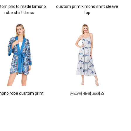
tom photo made kimono
custom print kimono shirt sleeve
robe shirt dress
top
mono robe custom print
커스텀 슬립 드레스