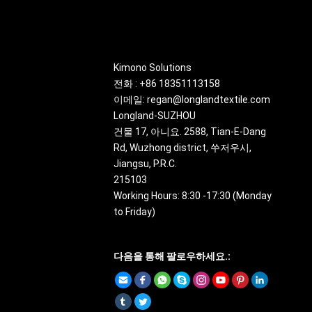
About
Kimono Solutions
전화 : +86 18351113158
이메일: regan@longlandtextile.com
Longland-SUZHOU
건물 17, 아니요. 2588,
Tian-E-Dang
Rd
,
Wuzhong district
, 쑤저우시,
Jiangsu
,
P.R.C
.
215103
Working Hours
: 8:30 -17:30 (
Monday
to Friday
)
다음을 통해 팔로우하세요.: