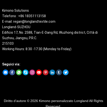
Kimono Solutions
Telefono : +86 18351113158
E-mail: regan@longlandtextile.com
Longland-SUZHOU
Edificio 17, No. 2588,
Tian-E-Dang Rd
,
Wuzhong district
, Città di
Suzhou,
Jiangsu
,
P.R.C
.
215103
Working Hours
: 8:30 -17:30 (
Monday to Friday
)
Seguici via:
Diritto d’autore © 2026
Kimono personalizzato
Longland All Rights
Reserved
.